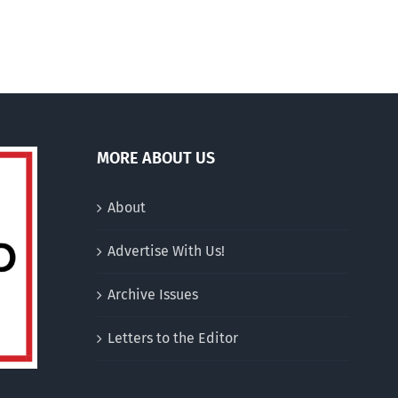
200
euros
MORE ABOUT US
About
Advertise With Us!
Archive Issues
Letters to the Editor