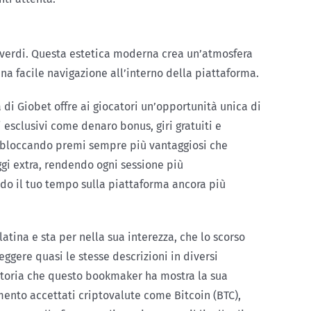
e verdi. Questa estetica moderna crea un’atmosfera
una facile navigazione all’interno della piattaforma.
di Giobet offre ai giocatori un’opportunità unica di
sclusivi come denaro bonus, giri gratuiti e
, sbloccando premi sempre più vantaggiosi che
ggi extra, rendendo ogni sessione più
do il tuo tempo sulla piattaforma ancora più
atina e sta per nella sua interezza, che lo scorso
eggere quasi le stesse descrizioni in diversi
ettoria che questo bookmaker ha mostra la sua
amento accettati criptovalute come Bitcoin (BTC),