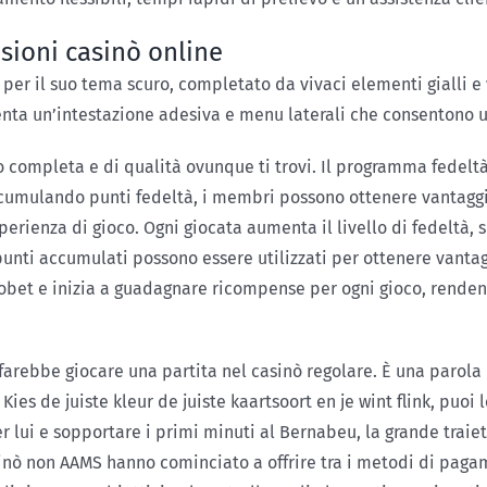
sioni casinò online
e per il suo tema scuro, completato da vivaci elementi gialli 
esenta un’intestazione adesiva e menu laterali che consentono 
 completa e di qualità ovunque ti trovi. Il programma fedeltà 
mulando punti fedeltà, i membri possono ottenere vantaggi e
perienza di gioco. Ogni giocata aumenta il livello di fedeltà
punti accumulati possono essere utilizzati per ottenere vanta
obet e inizia a guadagnare ricompense per ogni gioco, renden
farebbe giocare una partita nel casinò regolare. È una parola l
ies de juiste kleur de juiste kaartsoort en je wint flink, puoi l
er lui e sopportare i primi minuti al Bernabeu, la grande trai
asinò non AAMS hanno cominciato a offrire tra i metodi di pag