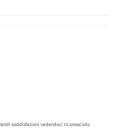
 grandi soddisfazioni vedendoci riconosciuto