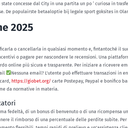
tate concesse dal City in una partita un po ‘ curiosa in trasfe
. De populairste betaaloptie bij legale sport goksites in Olan
ne 2025
ficarla o cancellarla in qualsiasi momento e, fintantoché il su
incentivi o pagare per nascondere le recensioni. Una piattaform
rdo online più sicura e trasparente. Per iniziare a ricevere emai
ail
Nessuna email? L’utente può effettuare transazioni in en
rcard,
https://giobet.org/
carte Postepay, Paypal e bonifico ban
ome da normative in materia.
atori
a fedeltà, di un bonus di benvenuto o di una ricompensa unic
re il rimborso di una percentuale delle perdite subite. Per so
amento flessibili, tempi rapidi di prelievo e un’assistenza clie