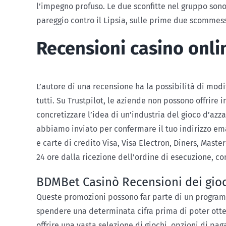
l’impegno profuso. Le due sconfitte nel gruppo sono s
pareggio contro il Lipsia, sulle prime due scommesse
Recensioni casino onli
L’autore di una recensione ha la possibilità di modi
tutti. Su Trustpilot, le aziende non possono offrire 
concretizzare l’idea di un’industria del gioco d’azza
abbiamo inviato per confermare il tuo indirizzo em
e carte di credito Visa, Visa Electron, Diners, Maste
24 ore dalla ricezione dell’ordine di esecuzione, c
BDMBet Casinò Recensioni dei gioc
Queste promozioni possono far parte di un programm
spendere una determinata cifra prima di poter ottene
offrire una vasta selezione di giochi, opzioni di pag