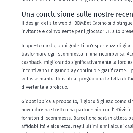
Una conclusione sulle nostre recen
Il design del sito web di BDMBet Casino si distingu
invitante e coinvolgente per i giocatori. Il sito pr
In questo modo, puoi goderti un’esperienza di gioco
trasformare ogni scommessa in una ricompensa. Accu
cashback, migliorando significativamente la loro es
incentivano un gameplay continuo e gratificante. I 
entusiasmante. Unisciti al programma fedeltà di Gi
divertente e proficuo.
Giobet ippica a proposito, il gioco è giusto come si 
novembre ha stretto una partnership con l’eDivisie. K
fornitori di scommesse. Barcellona sarà in attesa p
affidabilità e sicurezza. Negli ultimi anni alcuni c