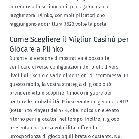
accedere alla sezione dei quick game da cui
raggiungerai Plinko, con moltiplicatori che
raggiungono addirittura 3623 volte la posta.
Come Scegliere il Miglior Casinò per
Giocare a Plinko
Durante la versione dimostrativa è possibile
verificare diverse configurazioni dei pioli, diversi
livelli di rischio e varie dimensioni di scommessa. In
questo modo, la vostra strategia di gioco può
prendere vita e scoprire il modo migliore per
battere le probabilità. Plinko vanta un generoso RTP
(Return to Player) del 97%, che indica un elevato
ritorno per i giocatori nel tempo. Inoltre, il gioco
presenta una bassa volatilità, offrendo
un’esperienza di gioco equilibrata e costante. Nel