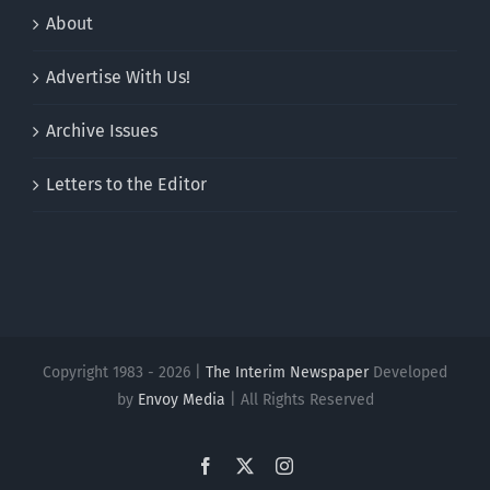
About
Advertise With Us!
Archive Issues
Letters to the Editor
Copyright 1983 - 2026 |
The Interim Newspaper
Developed
by
Envoy Media
| All Rights Reserved
Facebook
X
Instagram