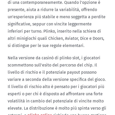
di una contemporaneamente. Quando l’opzione è
presente, aiuta a ridurre la variabilità, offrendo
un’esperienza più stabile e meno soggetta a perdite
significative, seppur con vincite leggermente
inferiori per turno. Plinko, inserito nella schiera di
altri minigiochi quali Chicken, Aviator, Dice e Doors,
si distingue per le sue regole elementari.
Nella versione da casinò di plinko slot, i giocatori
scommettono sull’esito del percorso del chip. Il
livello di rischio e il potenziale payout possono
variare a seconda della versione specifica del gioco.
Il livello di rischio alto è pensato per i giocatori più
esperti o per chi è disposto ad affrontare una forte
volatilità in cambio del potenziale di vincite molto
elevate. La distribuzione è molto più spinta verso gli