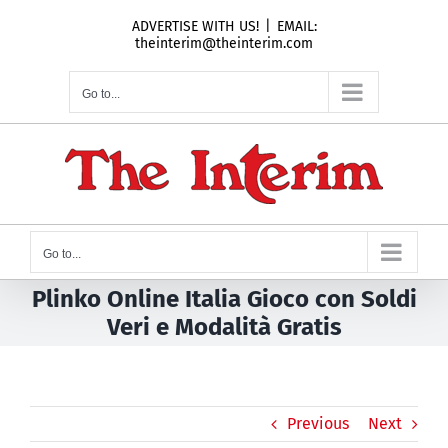
Skip
ADVERTISE WITH US!
|
EMAIL:
to
theinterim@theinterim.com
content
Go to...
Go to...
Plinko Online Italia Gioco con Soldi
Veri e Modalità Gratis
Previous
Next