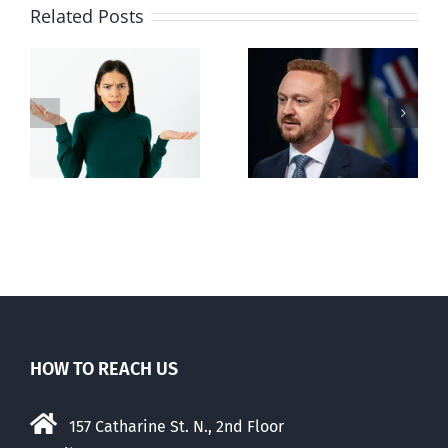
Related Posts
Alberta Bill 18
restricting
n
euthanasia
passed
HOW TO REACH US
157 Catharine St. N., 2nd Floor