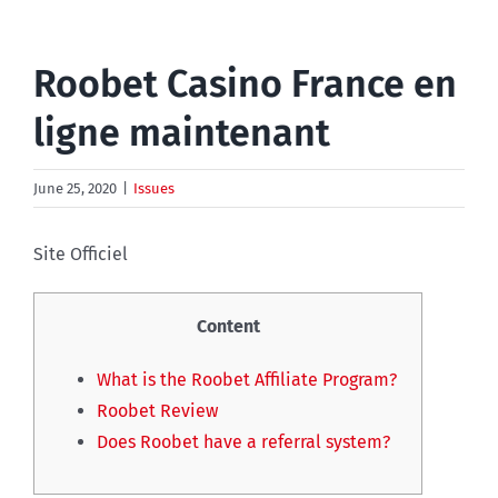
Roobet Casino France en
ligne maintenant
June 25, 2020
|
Issues
Site Officiel
Content
What is the Roobet Affiliate Program?
Roobet Review
Does Roobet have a referral system?