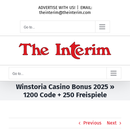
Skip
ADVERTISE WITH US!
|
EMAIL:
to
theinterim@theinterim.com
content
Go to...
Go to...
Winstoria Casino Bonus 2025 »
1200 Code + 250 Freispiele
Previous
Next