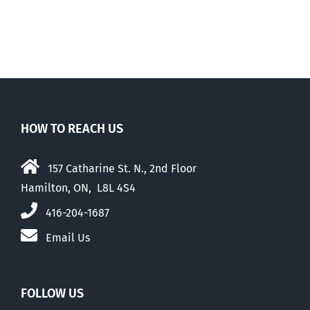
HOW TO REACH US
157 Catharine St. N., 2nd Floor
Hamilton, ON, L8L 4S4
416-204-1687
Email Us
FOLLOW US