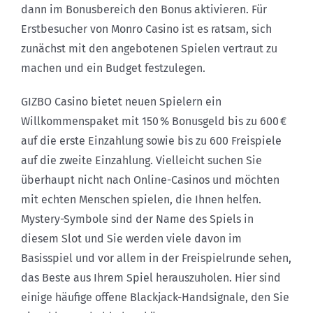
dann im Bonusbereich den Bonus aktivieren. Für
Erstbesucher von Monro Casino ist es ratsam, sich
zunächst mit den angebotenen Spielen vertraut zu
machen und ein Budget festzulegen.
GIZBO Casino bietet neuen Spielern ein
Willkommenspaket mit 150 % Bonusgeld bis zu 600 €
auf die erste Einzahlung sowie bis zu 600 Freispiele
auf die zweite Einzahlung. Vielleicht suchen Sie
überhaupt nicht nach Online-Casinos und möchten
mit echten Menschen spielen, die Ihnen helfen.
Mystery-Symbole sind der Name des Spiels in
diesem Slot und Sie werden viele davon im
Basisspiel und vor allem in der Freispielrunde sehen,
das Beste aus Ihrem Spiel herauszuholen. Hier sind
einige häufige offene Blackjack-Handsignale, den Sie