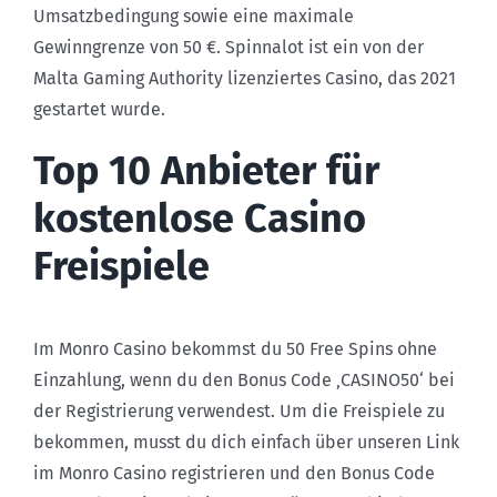
Umsatzbedingung sowie eine maximale
Gewinngrenze von 50 €. Spinnalot ist ein von der
Malta Gaming Authority lizenziertes Casino, das 2021
gestartet wurde.
Top 10 Anbieter für
kostenlose Casino
Freispiele
Im Monro Casino bekommst du 50 Free Spins ohne
Einzahlung, wenn du den Bonus Code ‚CASINO50‘ bei
der Registrierung verwendest. Um die Freispiele zu
bekommen, musst du dich einfach über unseren Link
im Monro Casino registrieren und den Bonus Code