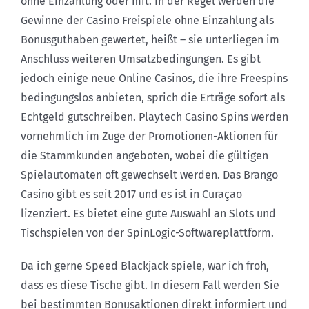
ohne Einzahlung oder mit. In der Regel werden die
Gewinne der Casino Freispiele ohne Einzahlung als
Bonusguthaben gewertet, heißt – sie unterliegen im
Anschluss weiteren Umsatzbedingungen. Es gibt
jedoch einige neue Online Casinos, die ihre Freespins
bedingungslos anbieten, sprich die Erträge sofort als
Echtgeld gutschreiben. Playtech Casino Spins werden
vornehmlich im Zuge der Promotionen-Aktionen für
die Stammkunden angeboten, wobei die gültigen
Spielautomaten oft gewechselt werden. Das Brango
Casino gibt es seit 2017 und es ist in Curaçao
lizenziert. Es bietet eine gute Auswahl an Slots und
Tischspielen von der SpinLogic-Softwareplattform.
Da ich gerne Speed Blackjack spiele, war ich froh,
dass es diese Tische gibt. In diesem Fall werden Sie
bei bestimmten Bonusaktionen direkt informiert und