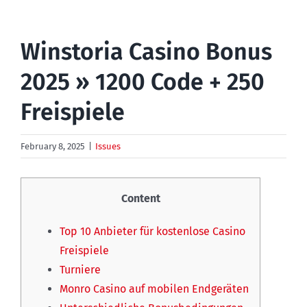
Winstoria Casino Bonus
2025 » 1200 Code + 250
Freispiele
February 8, 2025
|
Issues
Content
Top 10 Anbieter für kostenlose Casino
Freispiele
Turniere
Monro Casino auf mobilen Endgeräten