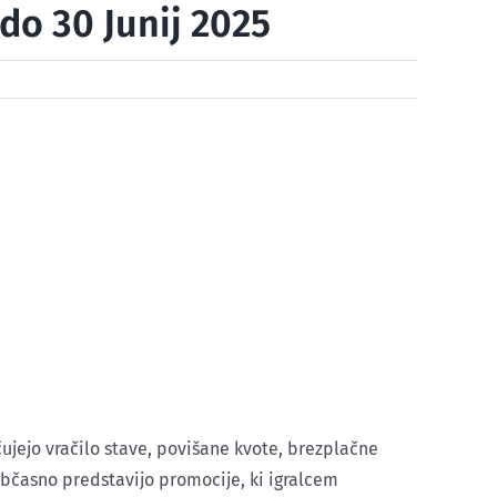
do 30 Junij 2025
učujejo vračilo stave, povišane kvote, brezplačne
občasno predstavijo promocije, ki igralcem