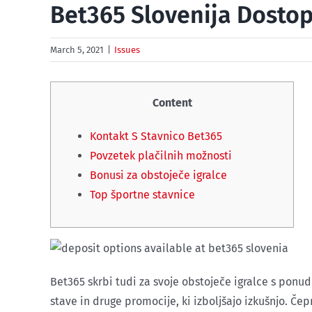
Bet365 Slovenija Dostop
March 5, 2021
|
Issues
Content
Kontakt S Stavnico Bet365
Povzetek plačilnih možnosti
Bonusi za obstoječe igralce
Top športne stavnice
Bet365 skrbi tudi za svoje obstoječe igralce s ponud
stave in druge promocije, ki izboljšajo izkušnjo. Č