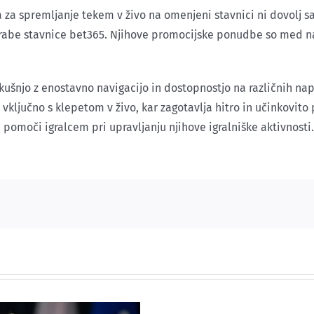
a spremljanje tekem v živo na omenjeni stavnici ni dovolj sam
orabe stavnice bet365. Njihove promocijske ponudbe so med naj
ušnjo z enostavno navigacijo in dostopnostjo na različnih na
 vključno s klepetom v živo, kar zagotavlja hitro in učinkovi
i pomoči igralcem pri upravljanju njihove igralniške aktivnosti.