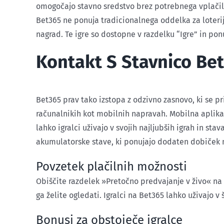
omogočajo stavno sredstvo brez potrebnega vplačila
Bet365 ne ponuja tradicionalnega oddelka za loterijo,
nagrad. Te igre so dostopne v razdelku “Igre” in po
Kontakt S Stavnico Be
Bet365 prav tako izstopa z odzivno zasnovo, ki se p
računalnikih kot mobilnih napravah. Mobilna aplika
lahko igralci uživajo v svojih najljubših igrah in sta
akumulatorske stave, ki ponujajo dodaten dobiček n
Povzetek plačilnih možnosti
Obiščite razdelek »Pretočno predvajanje v živo« na s
ga želite ogledati. Igralci na Bet365 lahko uživajo v
Bonusi za obstoječe igralce