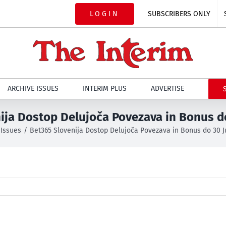
LOGIN
SUBSCRIBERS ONLY
ARCHIVE ISSUES
INTERIM PLUS
ADVERTISE
ija Dostop Delujoča Povezava in Bonus do
Issues
Bet365 Slovenija Dostop Delujoča Povezava in Bonus do 30 J