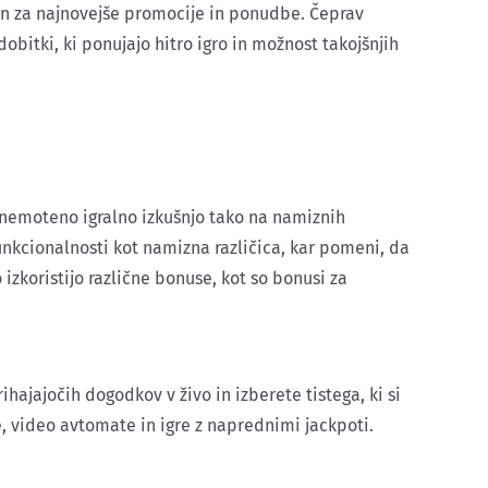
an za najnovejše promocije in ponudbe. Čeprav
obitki, ki ponujajo hitro igro in možnost takojšnjih
a nemoteno igralno izkušnjo tako na namiznih
nkcionalnosti kot namizna različica, kar pomeni, da
o izkoristijo različne bonuse, kot so bonusi za
hajajočih dogodkov v živo in izberete tistega, ki si
re, video avtomate in igre z naprednimi jackpoti.