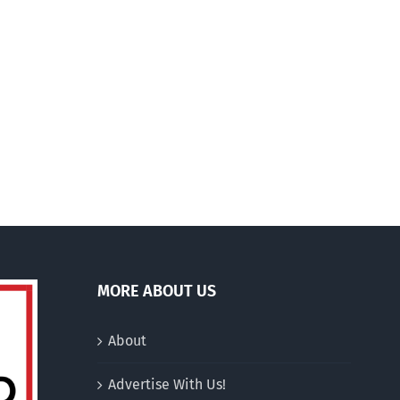
s
et
Bonus
100
On being ‘hung up’ on
%
abortion
jusquà
200
euros
MORE ABOUT US
About
Advertise With Us!