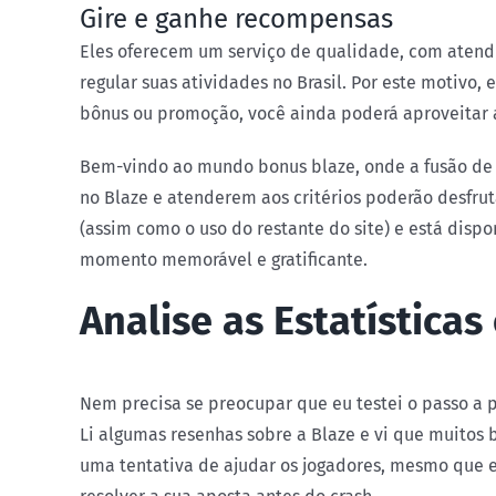
Gire e ganhe recompensas
Eles oferecem um serviço de qualidade, com atendi
regular suas atividades no Brasil. Por este motivo
bônus ou promoção, você ainda poderá aproveitar 
Bem-vindo ao mundo bonus blaze, onde a fusão de e
no Blaze e atenderem aos critérios poderão desfru
(assim como o uso do restante do site) e está disp
momento memorável e gratificante.
Analise as Estatísticas
Nem precisa se preocupar que eu testei o passo a 
Li algumas resenhas sobre a Blaze e vi que muitos 
uma tentativa de ajudar os jogadores, mesmo que e