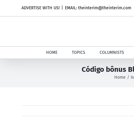
Skip
ADVERTISE WITH US!
|
EMAIL: theinterim@theinterim.com
to
content
HOME
TOPICS
COLUMNISTS
Código bônus Bl
Home
I