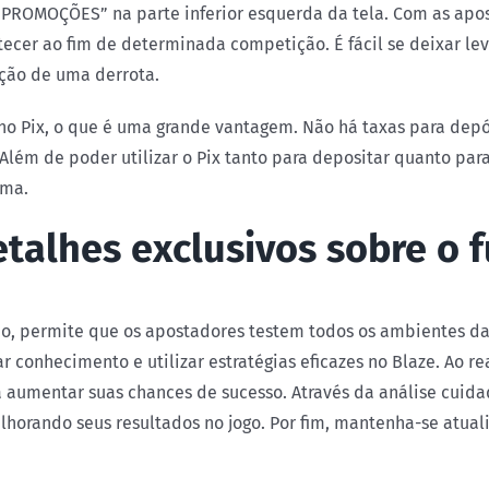
“PROMOÇÕES” na parte inferior esquerda da tela. Com as apost
ntecer ao fim de determinada competição. É fácil se deixar le
ação de uma derrota.
no Pix, o que é uma grande vantagem. Não há taxas para depós
ém de poder utilizar o Pix tanto para depositar quanto para
rma.
talhes exclusivos sobre o 
ino, permite que os apostadores testem todos os ambientes 
r conhecimento e utilizar estratégias eficazes no Blaze. Ao re
 aumentar suas chances de sucesso. Através da análise cuidad
lhorando seus resultados no jogo. Por fim, mantenha-se atual