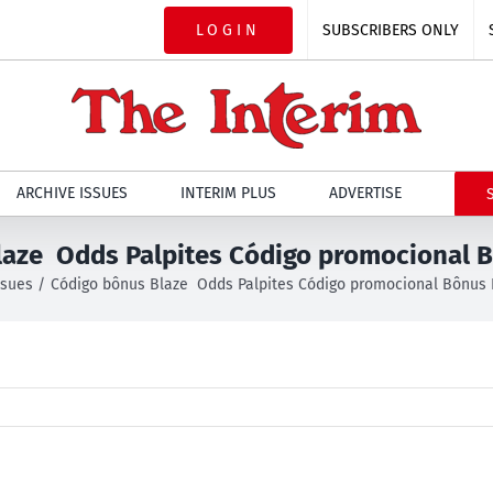
LOGIN
SUBSCRIBERS ONLY
ARCHIVE ISSUES
INTERIM PLUS
ADVERTISE
aze ️ Odds Palpites Código promocional 
ssues
Código bônus Blaze ️ Odds Palpites Código promocional Bônus 