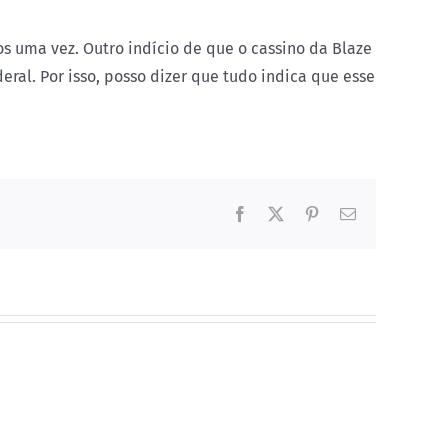
s uma vez. Outro indício de que o cassino da Blaze
al. Por isso, posso dizer que tudo indica que esse
Facebook
X
Pinterest
Email
Lucky8
Test
s
et
Bonus