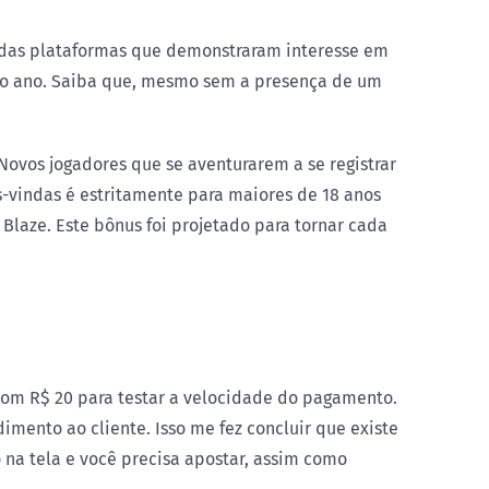
das plataformas que demonstraram interesse em
is do ano. Saiba que, mesmo sem a presença de um
ovos jogadores que se aventurarem a se registrar
-vindas é estritamente para maiores de 18 anos
Blaze. Este bônus foi projetado para tornar cada
 com R$ 20 para testar a velocidade do pagamento.
imento ao cliente. Isso me fez concluir que existe
na tela e você precisa apostar, assim como