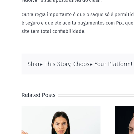
resolver a sua aposta antes do crash.
Outra regra importante é que o saque só é permitid
é seguro é que ele aceita pagamentos com Pix, que
site tem total confiabilidade.
Share This Story, Choose Your Platform!
Related Posts